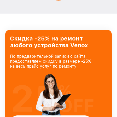
Скидка -25% на ремонт
любого устройства Venox
По предварительной записи с сайта,
предоставляем скидку в размере -25%
на весь прайс услуг по ремонту
25
%
OFF