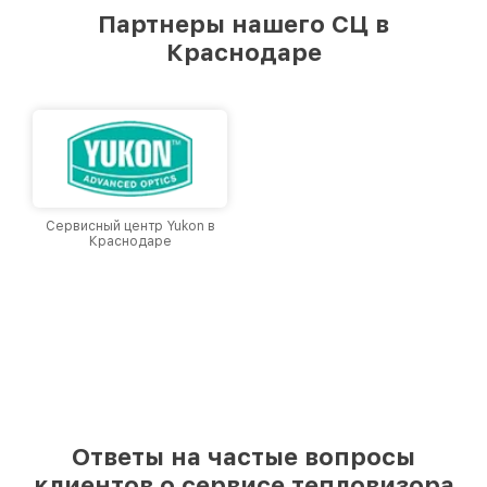
предоставляемых услуг. Наша цель — стать
Партнеры нашего СЦ в
лучшим сервисным центром Venox в городе
Краснодаре
Краснодаре, постоянно повышая уровень
доверия и лояльности наших клиентов.
Сервисный центр Yukon в
Краснодаре
Ответы на частые вопросы
клиентов о сервисе тепловизора