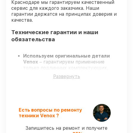
Краснодаре мы гарантируем качественный
сервис для каждого заказчика. Наши
гарантии держатся на принципах доверия и
качества.
Технические гарантии и наши
обязательства
Используем оригинальные детали
Venox
– гарантируем применение
только подлинных комплектующих.
Опытные специалисты
– проходят
Развернуть
постоянное обучение, что обеспечивает
надёжную работу устройства после
ремонта.
Всегда выполняем ремонт вовремя
–
ремонт тепловизора Venox 2 строго по
договоренности.
Есть вопросы по ремонту
Поддержка после ремонта
– все все
техники Venox ?
виды ремонта защищены официальной
гарантией Venox.
Запишитесь на ремонт и получите