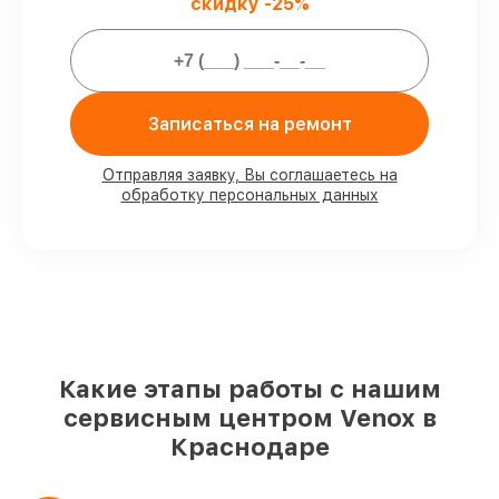
скидку -25%
Мы гарантируем:
80%
ремонтов закрываем в вашем
Записаться на ремонт
присутствии
90%
запчастей Venox имеются на складе
в Краснодаре, остальные поступают
Отправляя заявку, Вы соглашаетесь на
оперативно
обработку персональных данных
Фирменные детали Venox и
проверенные реплики
– под любые
запросы
85%
починок занимают до 2 часов, после
приёма тепловизора
Какие этапы работы с нашим
сервисным центром Venox в
Краснодаре