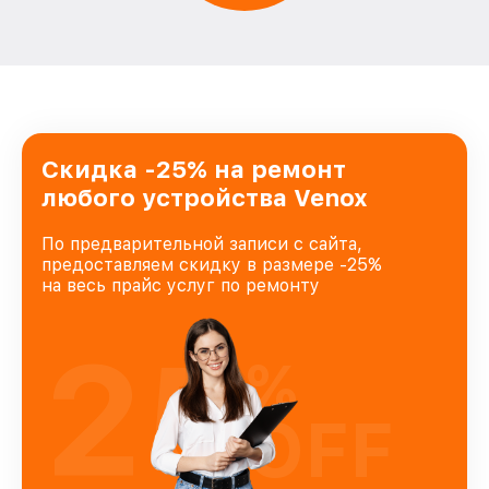
Скидка -25% на ремонт
любого устройства Venox
По предварительной записи с сайта,
предоставляем скидку в размере -25%
на весь прайс услуг по ремонту
25
%
OFF