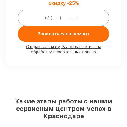
скидку -25%
Мы гарантируем:
80%
работ закрываем в присутствии
Записаться на ремонт
клиента
90%
запчастей Venox готовы к установке
в Краснодаре, остальные поступают
Отправляя заявку, Вы соглашаетесь на
оперативно
обработку персональных данных
Оригинальные комплектующие Venox
и качественные аналоги
– для разного
бюджета
85%
починок исполняются за 1–2 часа,
если мастер приступает к ремонту сразу
Какие этапы работы с нашим
сервисным центром Venox в
Краснодаре