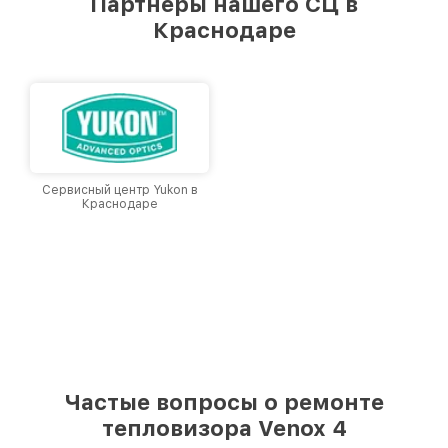
Партнеры нашего СЦ в
лучшим сервисным центром Venox в городе
Краснодаре
Краснодаре, постоянно повышая уровень
доверия и лояльности наших клиентов.
Сервисный центр Yukon в
Краснодаре
Частые вопросы о ремонте
тепловизора Venox 4