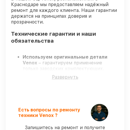
Краснодаре мы предоставляем надёжный
ремонт для каждого клиента. Наши гарантии
держатся на принципах доверия и
прозрачности.
Технические гарантии и наши
обязательства
Используем оригинальные детали
Venox
– гарантируем применение
только заводских комплектующих.
Квалифицированные мастера
–
Развернуть
проходят постоянное обучение, что
обеспечивает надёжную работу
устройства после ремонта.
Соблюдаем сроки ремонта
– ремонт
тепловизора Venox 4 в оговоренные
сроки.
Есть вопросы по ремонту
Поддержка после ремонта
– все все
техники Venox ?
виды ремонта защищены официальной
гарантией Venox.
Запишитесь на ремонт и получите