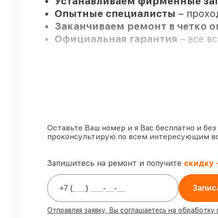
Устанавливаем фирменные зап
Опытные специалисты
– прохо
Заканчиваем ремонт в четко 
Официальная гарантия
– все в
Мы гарантируем:
80%
ремонтов закрываем в ваше
90%
комплектующих Venox готовы
Фирменные детали Venox и п
Оставьте Ваш номер и я Вас бесплатно и без
проконсультирую по всем интересующим в
85%
работ выполняются в тот же
Запишитесь на ремонт и получите
скидку 
Запис
Отправляя заявку, Вы соглашаетесь на обработку