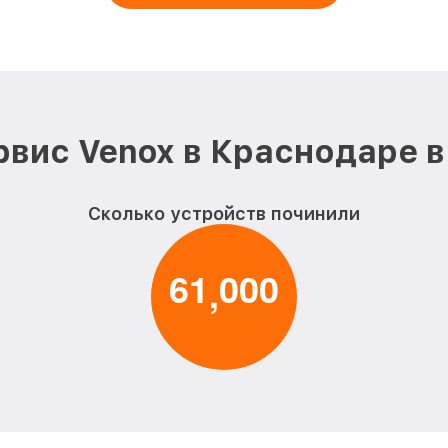
вис Venox в Краснодаре 
Сколько устройств починили
6
1
0
0
0
,