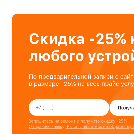
Скидка -25% 
любого устро
По предварительной записи с сайт
в размере -25% на весь прайс усл
Получ
Запишитесь на ремонт и получите скидку -25%
Отправляя заявку, Вы соглашаетесь на обработку