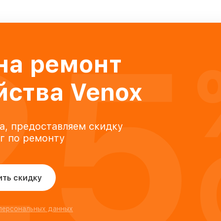
25
на ремонт
йства Venox
а, предоставляем скидку
уг по ремонту
ить скидку
 персональных данных