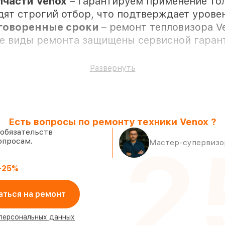
части Venox
– гарантируем применение то
дят строгий отбор, что подтверждает урове
оговоренные сроки
– ремонт тепловизора V
се виды ремонта защищены сервисной гаран
Развернуть
м присутствии
 к установке в Краснодаре, остальные пос
Есть вопросы по ремонту техники Venox ?
роверенные реплики
– с учётом любых фин
 обязательств
2
опросам.
 день, при незамедлительном начале работ
Мастер-супервизор
-25%
аться на ремонт
 персональных данных