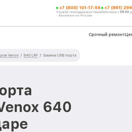
+7 (800) 101-17-59
+7 (861) 299
Служба техподдержки Venox
Работаем с
09:00
д
- бесплатно по России
Срочный ремонт
Це
ров Venox
640 LRF
/
/
Замена USB порта
орта
Venox 640
даре