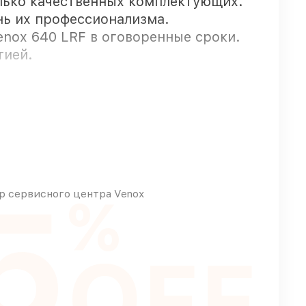
лько качественных комплектующих.
нь их профессионализма.
enox 640 LRF в оговоренные сроки.
тией.
тупают оперативно
ансовых возможностей
5
 сервисного центра Venox
%
OFF