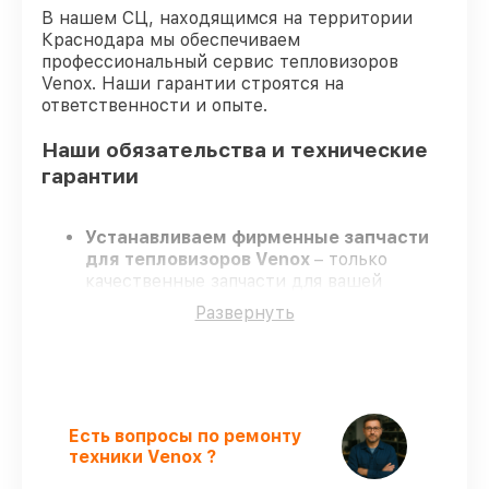
В нашем СЦ, находящимся на территории
Краснодара мы обеспечиваем
профессиональный сервис тепловизоров
Venox. Наши гарантии строятся на
ответственности и опыте.
Наши обязательства и технические
гарантии
Устанавливаем фирменные запчасти
для тепловизоров Venox
– только
качественные запчасти для вашей
техники.
Развернуть
Сертифицированные мастера
–
проходят регулярное обучение, что
гарантирует гарантированно
долговечный результат.
Работаем строго в установленных
заранее временных рамках
– ремонт
Есть вопросы по ремонту
тепловизоров Venox без бесконечных
техники Venox ?
переносов.