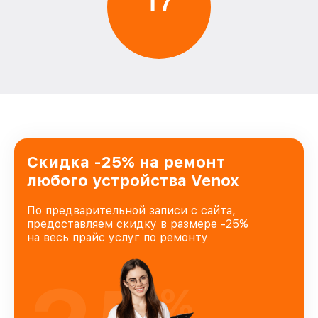
1
7
Скидка -25% на ремонт
любого устройства Venox
По предварительной записи с сайта,
предоставляем скидку в размере -25%
на весь прайс услуг по ремонту
%