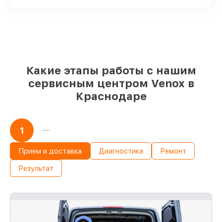
имеются в наличии или доступны для
срочного заказа
Оригинальные запчасти и
качественные реплики на ваш выбор
–
с учётом всех запросов
85%
работ за 1–2 часа, при условии, что
обслуживание началось сразу
Какие этапы работы с нашим
сервисным центром Venox в
Краснодаре
1
Прием и доставка
Диагностика
Ремонт
Результат