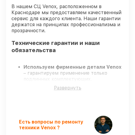
В нашем СЦ Venox, расположенном в
Краснодаре мы предоставляем качественный
сервис для каждого клиента. Наши гарантии
держатся на принципах профессионализма и
прозрачности.
Технические гарантии и наши
обязательства
Используем фирменные детали Venox
– гарантируем применение только
подлинных комплектующих.
Опытные мастера
– проходят строгий
Развернуть
отбор, что подтверждает уровень их
профессионализма.
Заканчиваем ремонт в четко
оговоренные сроки
– ремонт
тепловизора Venox 640 LRF строго по
договоренности.
Есть вопросы по ремонту
Официальная гарантия
– все все виды
техники Venox ?
ремонта защищены сервисной