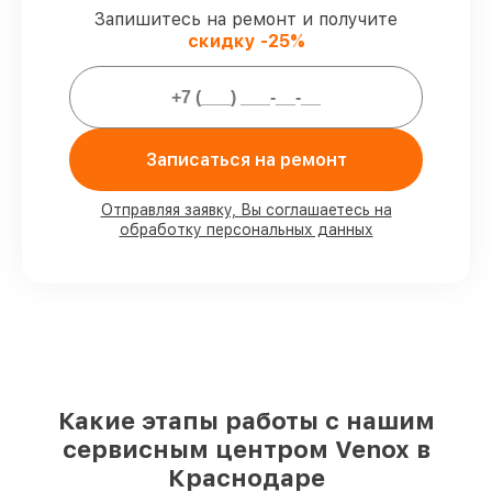
гарантией.
Запишитесь на ремонт и получите
скидку -25%
Мы гарантируем:
80%
ремонтов закрываем в вашем
Записаться на ремонт
присутствии
90%
комплектующих Venox имеются на
складе в Краснодаре, остальные
Отправляя заявку, Вы соглашаетесь на
доставляются быстро
обработку персональных данных
Фирменные детали Venox и
проверенные реплики
– для разного
бюджета
85%
работ исполняются за 1–2 часа,
после приёма тепловизора
Какие этапы работы с нашим
сервисным центром Venox в
Краснодаре