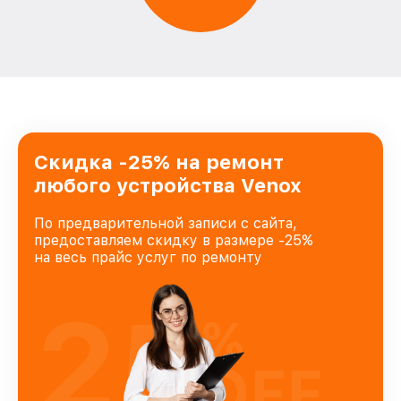
Скидка -25% на ремонт
любого устройства Venox
По предварительной записи с сайта,
предоставляем скидку в размере -25%
на весь прайс услуг по ремонту
25
%
OFF